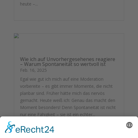
heute –...
mehr lesen
Wie ich auf Unvorhergesehenes reagiere
– Warum Spontaneität so wertvoll ist
Feb. 16, 2025
Egal wie gut ich mich auf eine Moderation
vorbereite – es gibt immer Momente, die nicht
planbar sind. Früher hätte mich das nervös
gemacht. Heute weiß ich: Genau das macht den
Moment besonders! Denn Spontaneität ist nicht
nur eine Fähigkeit – sie ist ein echter...
mehr lesen