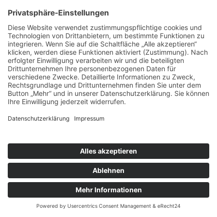
Wie man durch Storytelling begeistert –
Die Kunst, Inhalte unvergesslich zu
machen
Feb. 13, 2025
Hast du dich mal gefragt, warum manche Reden
oder Moderationen einfach hängen bleiben –
und andere schon nach Minuten vergessen sind?
Der Schlüssel liegt im Storytelling. Menschen
lieben Geschichten. Sie erzeugen Bilder im Kopf,
wecken Emotionen und machen selbst...
mehr lesen
Du hast Fragen?
Schreib
mir direkt hier!