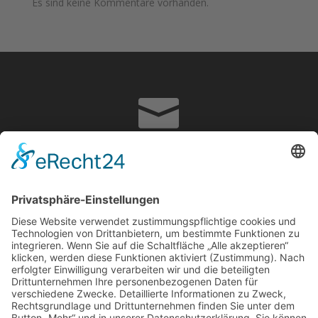
Es sind keine Kommentare vorhanden.

info@adrian-hoffmann.de

07822867070