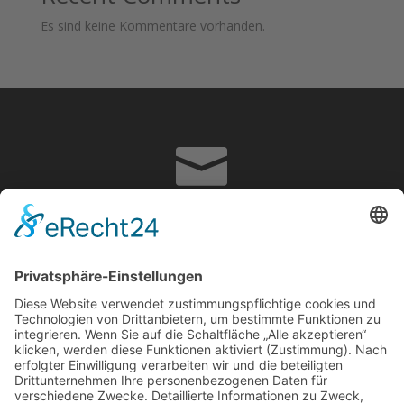
Es sind keine Kommentare vorhanden.

info@adrian-hoffmann.de

07822867070