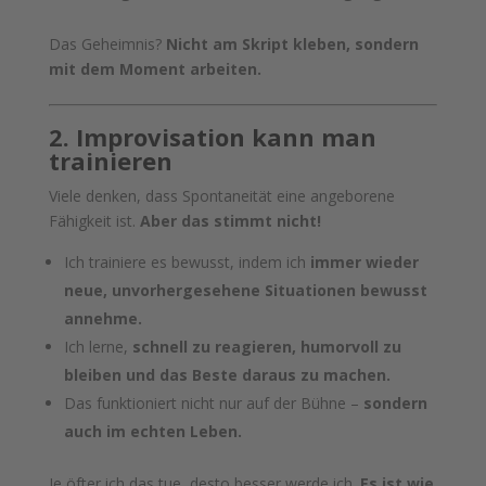
Das Geheimnis?
Nicht am Skript kleben, sondern
mit dem Moment arbeiten.
2. Improvisation kann man
trainieren
Viele denken, dass Spontaneität eine angeborene
Fähigkeit ist.
Aber das stimmt nicht!
Ich trainiere es bewusst, indem ich
immer wieder
neue, unvorhergesehene Situationen bewusst
annehme.
Ich lerne,
schnell zu reagieren, humorvoll zu
bleiben und das Beste daraus zu machen.
Das funktioniert nicht nur auf der Bühne –
sondern
auch im echten Leben.
Je öfter ich das tue, desto besser werde ich.
Es ist wie