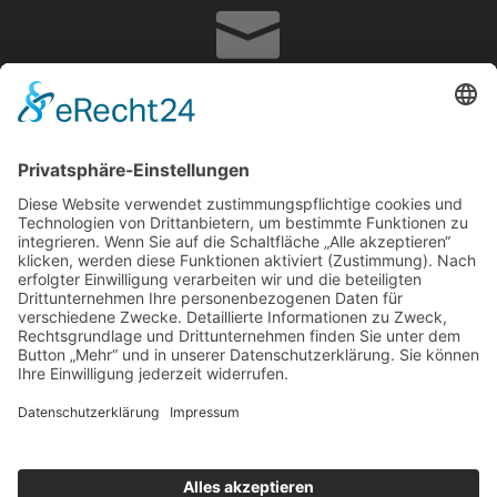

info@adrian-hoffmann.de

07822867070
Impressum
Datenschutz