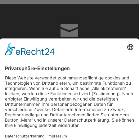

info@adrian-hoffmann.de

07822867070
Impressum