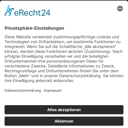
info@adrian-hoffmann.de

07822867070
Impressum
Datenschutz
AGBs