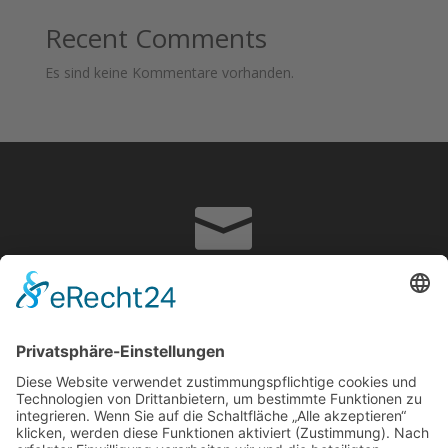
Recent Comments
Es sind keine Kommentare vorhanden.

info@adrian-hoffmann.de

07822867070