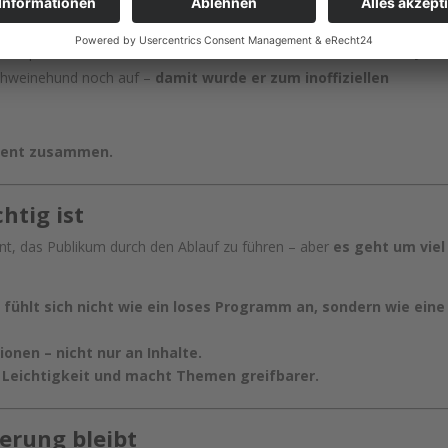
 Speakern und ihren Themen genutzt.
anknüpfen –
und das Publikum war sofort wieder in der Story dri
Schweinehund noch auf –
damit wurde er zum inoffiziellen
Event zusammen.
htig ist
nt, das Publikum durch den Ablauf zu führen – aber
es geht um viel
 fühlt sich nicht wie ein loses Programm an, sondern wie eine
onen – nicht nur an Inhalte.
 Leichtigkeit und macht Themen greifbarer.
nerung bleibt