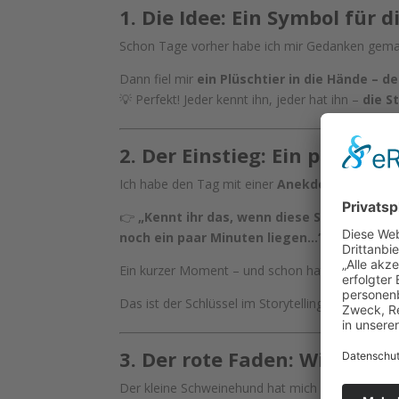
1. Die Idee: Ein Symbol für d
Schon Tage vorher habe ich mir Gedanken gem
Dann fiel mir
ein Plüschtier in die Hände – d
💡 Perfekt! Jeder kennt ihn, jeder hat ihn –
die S
2. Der Einstieg: Ein persön
Ich habe den Tag mit einer
Anekdote über me
👉
„Kennt ihr das, wenn diese Stimme sagt
noch ein paar Minuten liegen…“?
Ein kurzer Moment – und schon hatten sich die e
Das ist der Schlüssel im Storytelling:
Sofort ein
3. Der rote Faden: Wie eine
Der kleine Schweinehund hat mich durch das ges