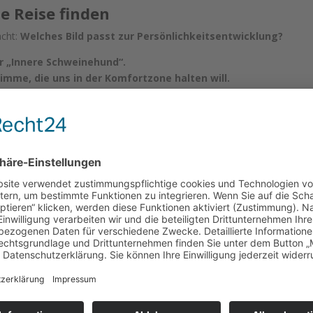
ie Reise finden
acht:
Welches Bild passt zur Persönlichkeitsentwicklung?
er „Innere Schweinehund“.
timme, die uns in der Komfortzone halten will.
licher Moment, den jeder kennt
inen eigenen inneren Schweinehund
begonnen:
: ‚Ach komm, das kannst du morgen machen…‘ oder „ich bleib
rsten im Publikum erkannt und gelächelt.
e Verbindung schaffen.
 Geschichte das Event verbindet
amte Event begleitet: