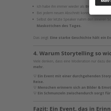
Ich habe ihn immer wieder als
Brücke zu den
Bei jedem neuen Abschnitt konnte ich daran 
Selbst der letzte Speaker nahm den inneren 
Maskottchen des Tages.
Das zeigt:
Eine starke Geschichte hält ein 
4. Warum Storytelling so wic
Viele denken, dass eine Moderation nur dazu die
mehr.
💡
Ein Event mit einer durchgehenden Story
Reise.
💡
Menschen erinnern sich an Bilder & Emoti
💡
Ein Schmunzeln zwischendurch sorgt für
Fazit: Ein Event, das in Erin