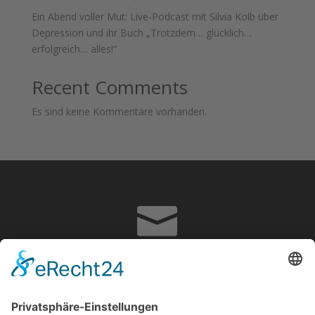
Ein Abend voller Mut: Live-Podcast mit Silvia Kolb über
Depression und ihr Buch „Trotzdem… glücklich…
erfolgreich… alles!“
Recent Comments
Es sind keine Kommentare vorhanden.

info@adrian-hoffmann.de