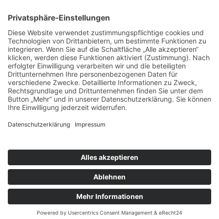

07822867070
Impressum
Datenschutz
AGBs
Du hast Fragen?
Schreib
mir direkt hier!