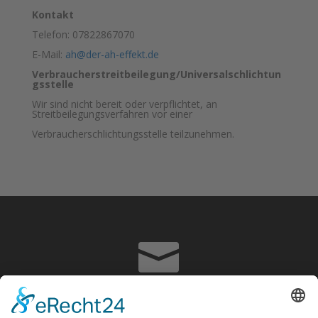
Kontakt
Telefon: 07822867070
E-Mail:
ah@der-ah-effekt.de
Verbraucherstreitbeilegung/Universalschlichtun
gsstelle
Wir sind nicht bereit oder verpflichtet, an
Streitbeilegungsverfahren vor einer
Verbraucherschlichtungsstelle teilzunehmen.

info@adrian-hoffmann.de